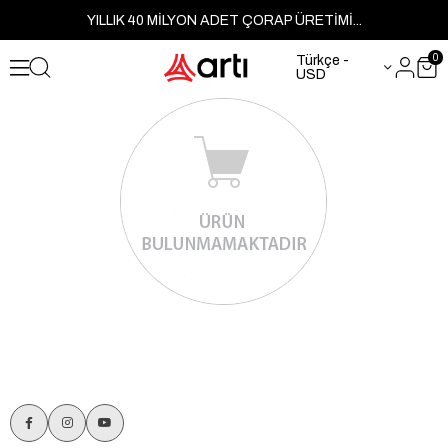
YILLIK 40 MİLYON ADET ÇORAP ÜRETİMİ...
0
Türkçe -
USD