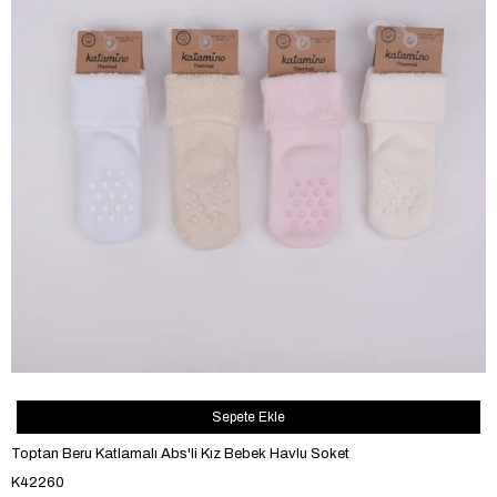
Sepete Ekle
Toptan Beru Katlamalı Abs'li Kız Bebek Havlu Soket
K42260