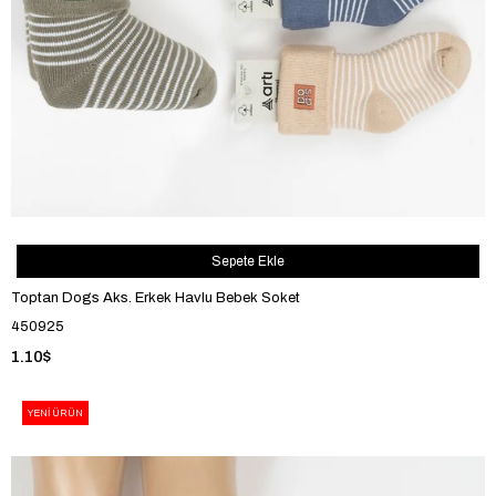
Sepete Ekle
Toptan Dogs Aks. Erkek Havlu Bebek Soket
450925
1.10$
YENI ÜRÜN