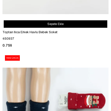
Sepete Ekle
Toptan Ilıca Erkek Havlu Bebek Soket
450937
0.75$
YENI ÜRÜN