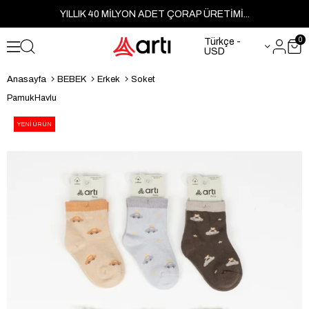
YILLIK 40 MİLYON ADET ÇORAP ÜRETİMİ...
0
Türkçe -
USD
Anasayfa
BEBEK
Erkek
Soket
Pamuk
Havlu
YENI ÜRÜN