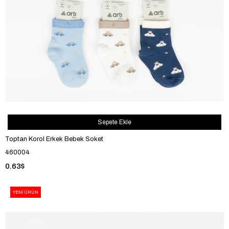
Sepete Ekle
Toptan Korol Erkek Bebek Soket
460004
0.63$
YENI ÜRÜN