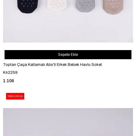
Sepete Ekle
Toptan Çaça Katlamalı Abs'li Erkek Bebek Havlu Soket
K42259
1.10$
YENI ÜRÜN