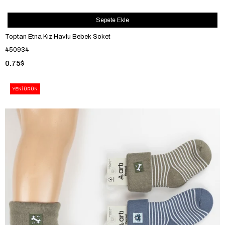
Sepete Ekle
Toptan Etna Kız Havlu Bebek Soket
450934
0.75$
YENI ÜRÜN