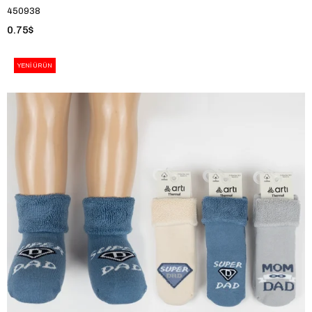
450938
0.75$
YENI ÜRÜN