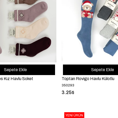
Sepete Ekle
Sepete Ekle
s Kız Havlu Soket
Toptan Rovigo Havlu Külotlu
350293
3.25$
YENI ÜRÜN