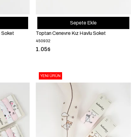
Sepete Ekle
u Soket
Toptan Cenevre Kız Havlu Soket
450932
1.05$
YENI ÜRÜN