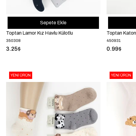
Sepete Ekle
Toptan Lamor Kız Havlu Külotlu
Toptan Katon
350308
450931
3.25$
0.99$
YENI ÜRÜN
YENI ÜRÜN