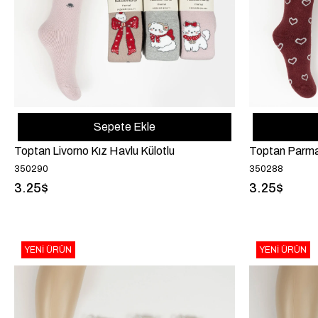
Sepete Ekle
Toptan Livorno Kız Havlu Külotlu
Toptan Parma 
350290
350288
3.25$
3.25$
YENI ÜRÜN
YENI ÜRÜN