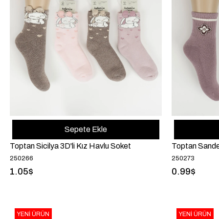
Sepete Ekle
Toptan Sicilya 3D'li Kız Havlu Soket
Toptan Sande
250266
250273
1.05$
0.99$
YENI ÜRÜN
YENI ÜRÜN