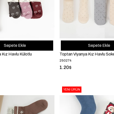
Sepete Ekle
Sepete Ekle
Kız Havlu Külotlu
Toptan Viyanya Kız Havlu Sok
250274
1.20$
YENI ÜRÜN