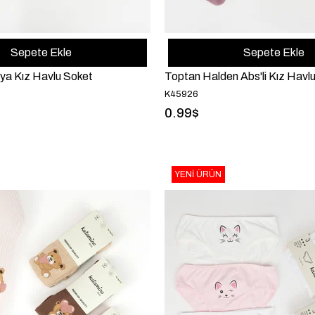
Sepete Ekle
Sepete Ekle
ya Kız Havlu Soket
Toptan Halden Abs'li Kız Havl
K45926
0.99$
YENI ÜRÜN