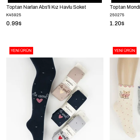
Toptan Narlan Abs'li Kız Havlu Soket
Toptan Mondi
K45925
250275
0.99$
1.20$
YENI ÜRÜN
YENI ÜRÜN