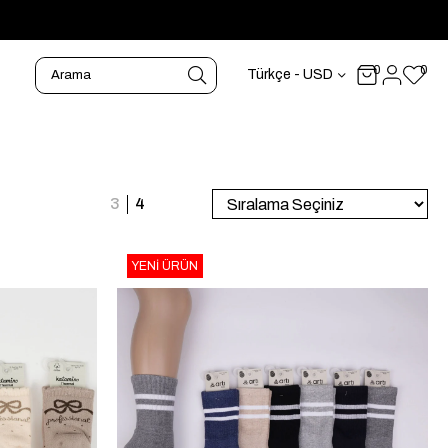
0
0
Türkçe - USD
YENI ÜRÜN