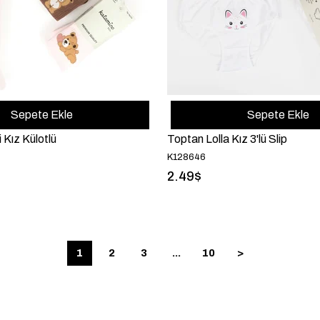
Sepete Ekle
Sepete Ekle
 Kız Külotlü
Toptan Lolla Kız 3'lü Slip
K128646
2.49$
1
2
3
...
10
>