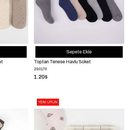
Sepete Ekle
et
Toptan Tenese Havlu Soket
250170
1.20$
YENI ÜRÜN