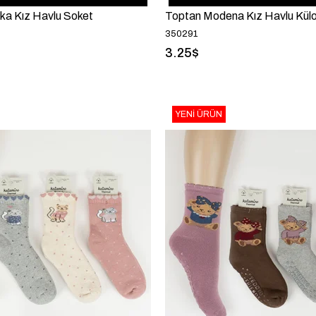
ka Kız Havlu Soket
Toptan Modena Kız Havlu Külo
350291
3.25$
YENI ÜRÜN