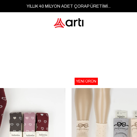
YILLIK 40 MİLYON ADET ÇORAP ÜRETİMİ...
YENI ÜRÜN