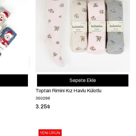
Sepete Ekle
Toptan Rimini Kız Havlu Külotlu
350286
3.25$
YENI ÜRÜN