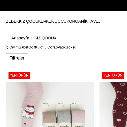
BEBEK
KIZ ÇOCUK
ERKEK ÇOCUK
ORGANİK
HAVLU
Anasayfa
KIZ ÇOCUK
İç Giyim
Babet
Golf
Külotlu Çorap
Patik
Soket
Filtreler
YENI ÜRÜN
YENI ÜRÜN