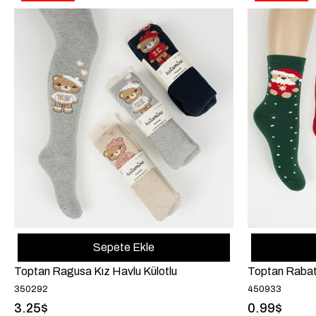
Sepete Ekle
Toptan Ragusa Kız Havlu Külotlu
Toptan Rabat
350292
450933
3.25$
0.99$