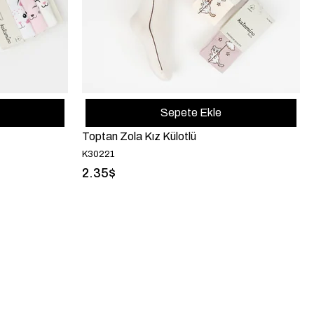
Sepete Ekle
Toptan Zola Kız Külotlü
K30221
2.35$