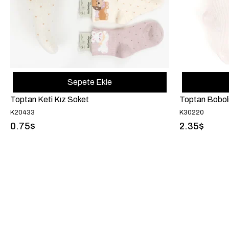
Sepete Ekle
Toptan Keti Kız Soket
Toptan Boboli
K20433
K30220
0.75$
2.35$