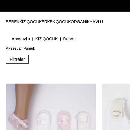
BEBEK
KIZ ÇOCUK
ERKEK ÇOCUK
ORGANİK
HAVLU
Anasayfa
KIZ ÇOCUK
Babet
Aksesuarlı
Pamuk
Filtreler