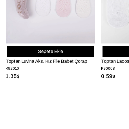
Sepete Ekle
Toptan Luvina Aks. Kız File Babet Çorap
Toptan Lacos
K92010
K90008
1.35$
0.59$