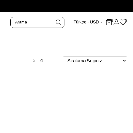
0
0
Türkçe - USD