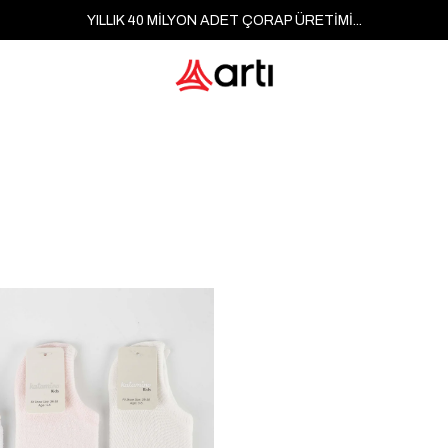
YILLIK 40 MİLYON ADET ÇORAP ÜRETİMİ...