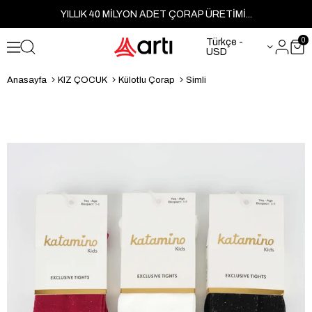
YILLIK 40 MİLYON ADET ÇORAP ÜRETİMİ...
0
Türkçe -
USD
Anasayfa
KIZ ÇOCUK
Külotlu Çorap
Simli