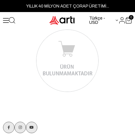
YILLIK 40 MİLYON ADET ÇORAP ÜRETİMİ...
0
Türkçe -
USD