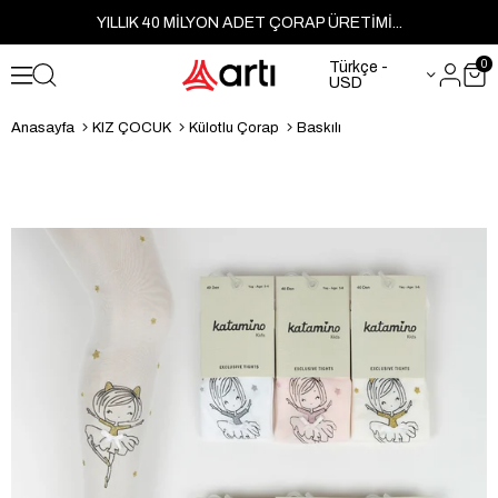
YILLIK 40 MİLYON ADET ÇORAP ÜRETİMİ...
0
Türkçe -
USD
Anasayfa
KIZ ÇOCUK
Külotlu Çorap
Baskılı