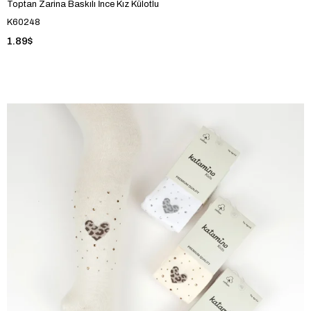
Toptan Zarina Baskılı İnce Kız Külotlu
K60248
1.89$