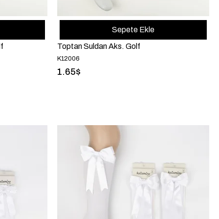
Sepete Ekle
f
Toptan Suldan Aks. Golf
K12006
1.65$