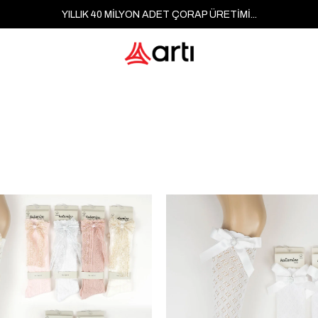
YILLIK 40 MİLYON ADET ÇORAP ÜRETİMİ...