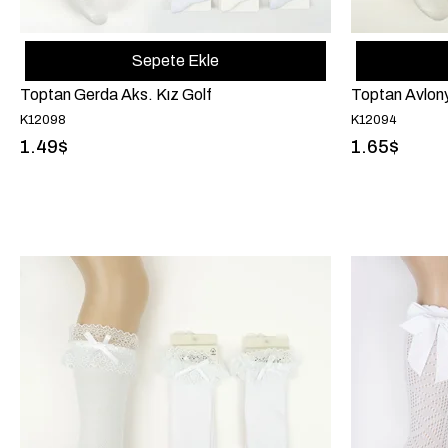
Sepete Ekle
Toptan Gerda Aks. Kız Golf
Toptan Avlony
K12098
K12094
1.49$
1.65$