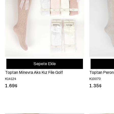
Sepete Ekle
Toptan Minevra Aks Kız File Golf
Toptan Perona
K14124
K10070
1.69$
1.35$