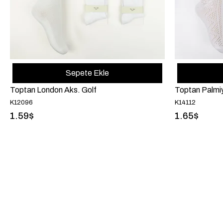
Sepete Ekle
Toptan London Aks. Golf
Toptan Palmiy
K12096
K14112
1.59$
1.65$