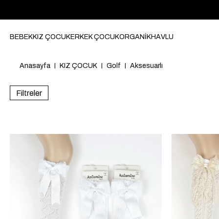
BEBEK
KIZ ÇOCUK
ERKEK ÇOCUK
ORGANİK
HAVLU
Anasayfa
KIZ ÇOCUK
Golf
Aksesuarlı
Filtreler