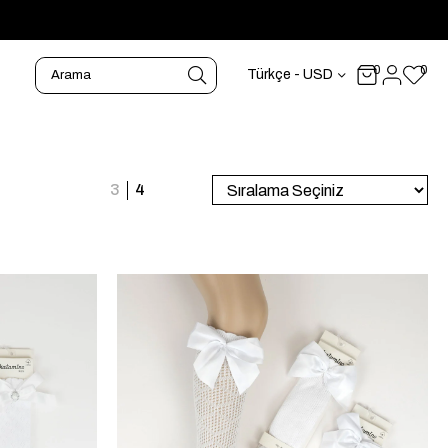
0
0
Türkçe - USD