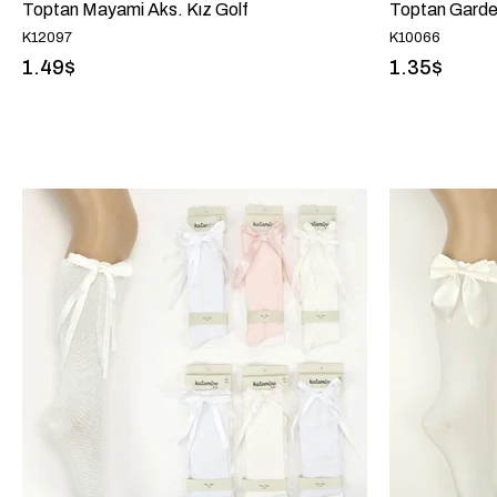
Toptan Mayami Aks. Kız Golf
Toptan Garden
K12097
K10066
1.49$
1.35$