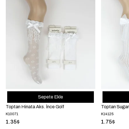
Sepete Ekle
Toptan Hinata Aks. İnce Golf
Toptan Sugar 
K10071
K14125
1.35$
1.75$