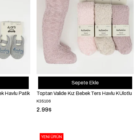
Sepete Ekle
ek Havlu Patik
Toptan Valide Kız Bebek Ters Havlu KÜlotlu
K35106
2.99$
YENI ÜRÜN