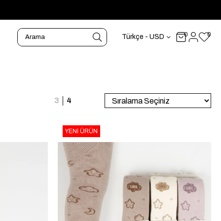
0
0
Türkçe - USD
YENI ÜRÜN