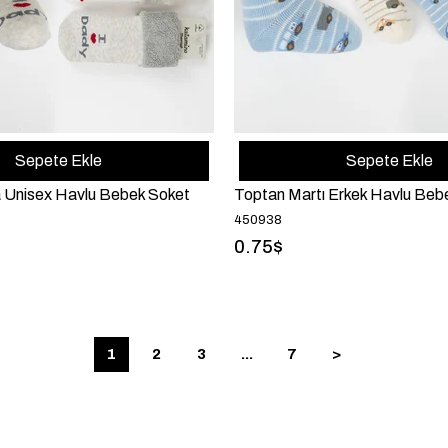
Sepete Ekle
Sepete Ekle
 Unisex Havlu Bebek Soket
Toptan Martı Erkek Havlu Beb
450938
0.75$
1
2
3
...
7
>