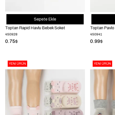
Sepete Ekle
Toptan Rapid Havlu Bebek Soket
450928
450941
0.75$
0.99$
YENI ÜRÜN
YENI ÜRÜN