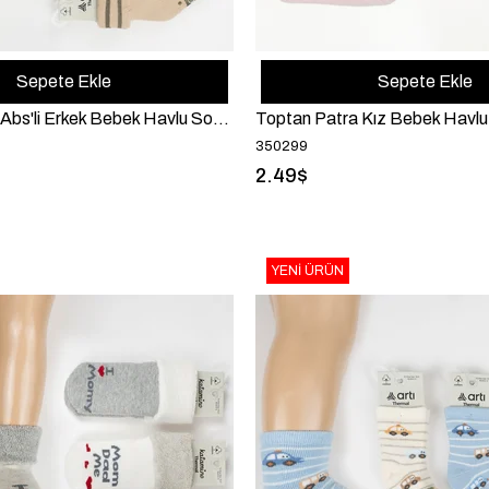
Sepete Ekle
Sepete Ekle
Toptan Pavlo Abs'li Erkek Bebek Havlu Soket
Toptan Patra Kız Bebek Havlu 
350299
2.49$
YENI ÜRÜN