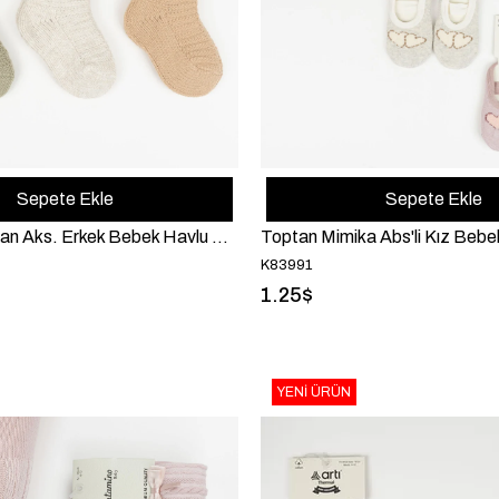
Sepete Ekle
Sepete Ekle
Toptan Mertcan Aks. Erkek Bebek Havlu Soket
Toptan Mimika Abs'li Kız Bebe
K83991
1.25$
YENI ÜRÜN