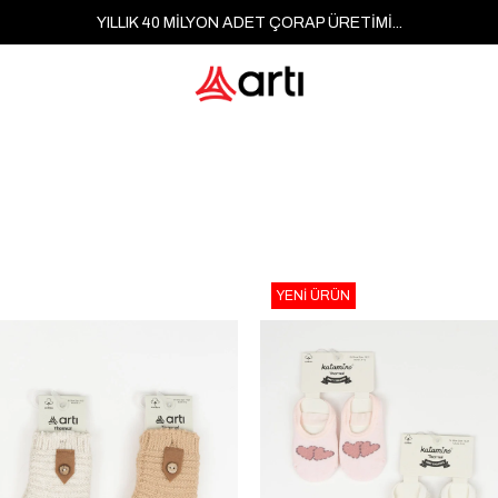
YILLIK 40 MİLYON ADET ÇORAP ÜRETİMİ...
YENI ÜRÜN