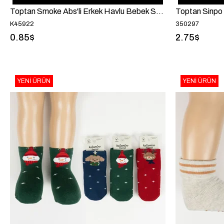
Toptan Smoke Abs'li Erkek Havlu Bebek Soket
K45922
350297
0.85$
2.75$
YENI ÜRÜN
YENI ÜRÜN