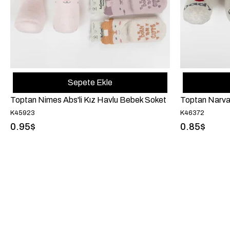
Sepete Ekle
Toptan Nimes Abs'li Kız Havlu Bebek Soket
Toptan Narva
K45923
K46372
0.95$
0.85$