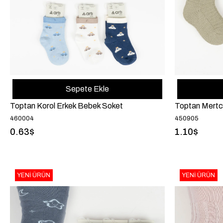
Sepete Ekle
Toptan Korol Erkek Bebek Soket
460004
450905
0.63$
1.10$
YENI ÜRÜN
YENI ÜRÜN