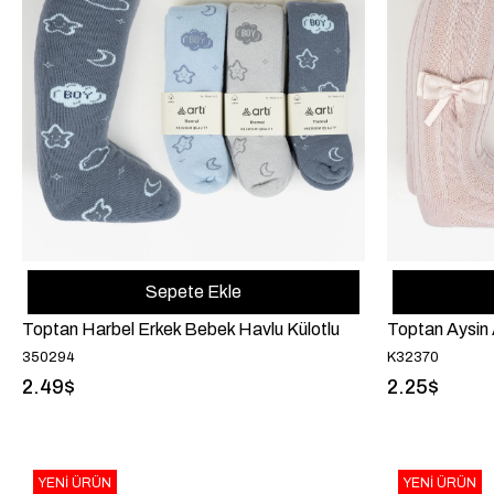
Sepete Ekle
Toptan Harbel Erkek Bebek Havlu Külotlu
Toptan Aysin 
350294
K32370
2.49$
2.25$
YENI ÜRÜN
YENI ÜRÜN