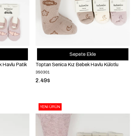
Sepete Ekle
k Havlu Patik
Toptan Senica Kız Bebek Havlu Külotlu
350301
2.49$
YENI ÜRÜN