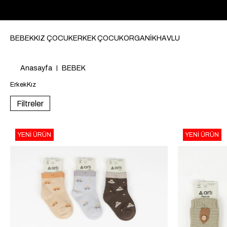
BEBEK
KIZ ÇOCUK
ERKEK ÇOCUK
ORGANİK
HAVLU
Anasayfa
BEBEK
Erkek
Kız
Filtreler
YENI ÜRÜN
YENI ÜRÜN