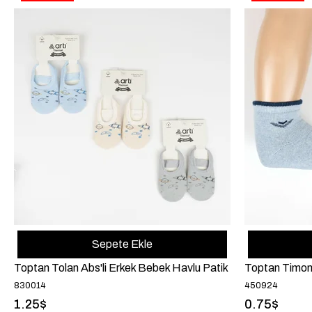
Sepete Ekle
Toptan Tolan Abs'li Erkek Bebek Havlu Patik
Toptan Timon
830014
450924
1.25$
0.75$