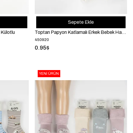
Sepete Ekle
Külotlu
Toptan Papyon Katlamalı Erkek Bebek Havlu Soket
450920
0.95$
YENI ÜRÜN