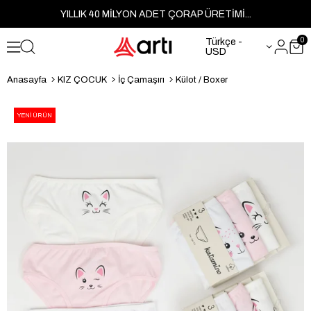
YILLIK 40 MİLYON ADET ÇORAP ÜRETİMİ...
0
Türkçe -
USD
Anasayfa
KIZ ÇOCUK
İç Çamaşırı
Külot / Boxer
YENI ÜRÜN