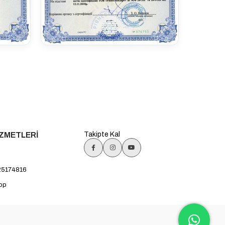
İZMETLERİ
Takipte Kal
25174816
pp