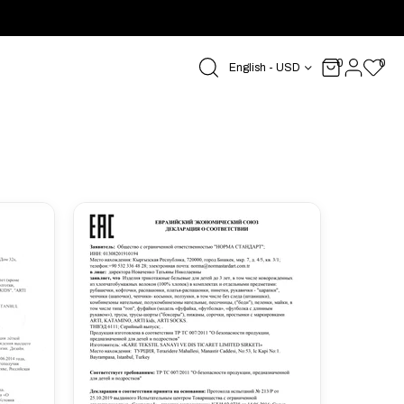
0
0
English - USD