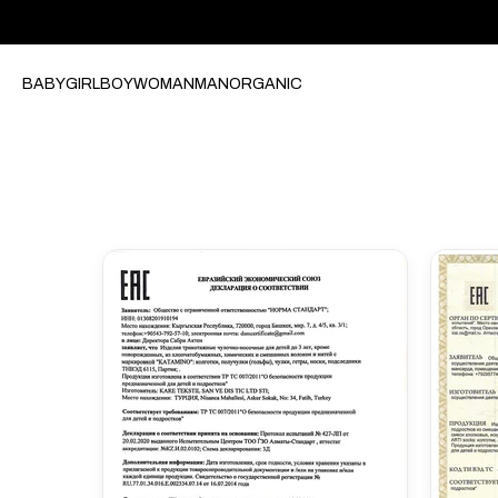
BABY
GIRL
BOY
WOMAN
MAN
ORGANIC